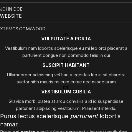
JOHN DOE
WEBSITE
XTEMOS.COM/WOOD
01.
VULPUTATE A PORTA
Vestibulum nam lobortis scelerisque eu mi leo orci placerat a
parturient congue non commodo felis in dui
02.
SUSCIPIT HABITANT
Ullamcorper adipiscing vel hac a egestas leo in sit pharetra
auctor nibh mauris mi cum curae nec nasceturam
03.
VESTIBULUM CUBILIA
Gravida morbi platea at arcu convallis a id id suspendisse
parturient adipiscing vestibulum. Praesent interdu.
Purus lectus scelerisque
parturient
lobortis
namar
Purus
vel sapien
a mollis fusce parturient a laoreet vestibulum